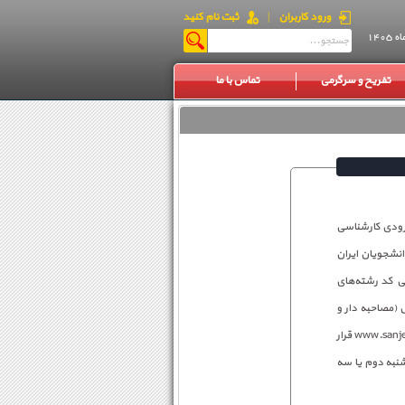
ورود کاربران
|
ثبت نام کنید
تفریح و سرگرمی
تماس با ما
رودی کارشناسی
اری دانشجویان ایران
ر برخی کد رشته‌های
ی شرایط خاص (مصاحبه دار و
بورسیه) از ساعت 10 صبح امروز شنبه 30 آبان ماه روی سایت سازمان سنجش آموزش کشور به نشانی www.sanjesh.org قرار
شنبه دوم یا سه