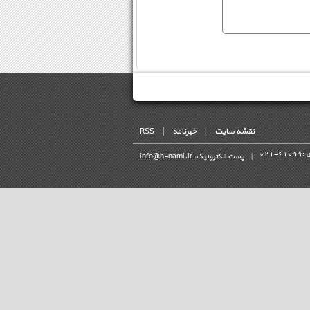
نقشه سایت
|
خبرنامه
|
RSS
 :
021-61099
|
پست الکترونیک: info@h-nami.ir