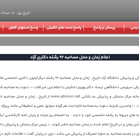
تاریخ روز : 16 مرداد ماه 1405
 درسی
پرسش و پاسخ
پاسخ تست های تکمیلی
پاسخ تستهای کنکور
اعلام زمان و محل مصاحبه ۹۲ رشته دکتری آزاد
زارش سرویس دانشگاهی ایسنا، دکتر بهروز دانشیان با اعلام این خبر گفت :« دعوت به مصاحبه ش
با مراجعه به سامانه مرکز سنجش و پذیرش به نشانی www.azmoon.net از تاریخ ،
ود : « واجدین شرایط دعوت به مصاحبه لازم است هر گونه سوابق علمی و تحقیقاتی مانند پروژه ، م
نه های مربوط به رشته تخصصی خود را دارند ، به انضمام ریز نمرات و پایان نامه کارشناسی ارش
أس زمان و در تاریخ اعلام شده در محل مصاحبه حاضر شوند .» رئیس مرکز سنجش و پذیرش دانشگ
 در جلسه مصاحبه به منزله انصراف از پذیرش می باشد.» وی در پایان گفت:« اطلاعات لازم د