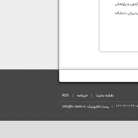
دوره های بدون آزمون و پژوهش
پذیرش دانشگاه
نقشه سایت
|
خبرنامه
|
RSS
 :
021-61099
|
پست الکترونیک: info@h-nami.ir