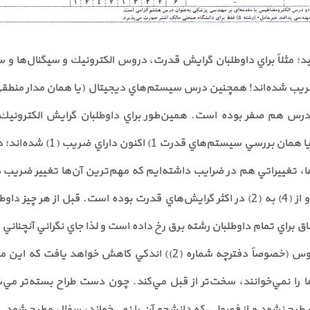
د؛ مثلاً براي داوطلبان گرايش قدرت، دروس الكترونيك و سيگنال‌ها و سي
ريب شده‌اند! همچنين درس سيستم‌هاي ديجيتال (يا همان مدار منطق
درس هم صفر بوده است. همين‌‌طور براي داوطلبان گرايش الكترونيك
سيستم‌هاي انرژي الكتريكي (1) (يا
گرايش‌هاي الكترونيك و مخابرات و از (4) به (2) در اكثر گرايش‌هاي قدرت بوده است. قب
 براي تمام داوطلبان رشته برق رخ داده است و لذا جاي نگراني آنچناني 
نظر مي‌رسد تعداد سؤالات در دروس (خصوصاً دفترچه شماره (2)) اندكي ك
‌ها را نمي‌خوانند، سخت‌تر از قبل مي‌كند. چون دست طراح بسته‌تر م
ت طرح نشود و از فصولي كه دانشجو آن را نمي‌خواند، سؤال مطرح شود. ا