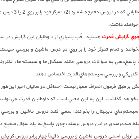
هم در خود دارد! خصوصاً 
جوي گرايش قدرت
هستيد. خُب بسياري از داوطلبان اين گرايش در س
‌خوانند و تمام تمركز خود را بر روي دو درس ماشين و بررسي سيستم
الكتريكي و بررسي سيستم‌هاي قدرت اختصاص دهند.
جش بر طبق فرمول انحراف معيار نيست (حداقل در ساليان اخير اين‌طور 
 نخواهد گذاشت. اين به اين معني است كه داوطلبان قدرت مي‌توانند
به تسلط صددرصدي در اين دروس برسند، چون پاسخ به يك سؤال صحيح در
پس ارزش اسمي دروس ماشين و بررسي دقيقاً چهار برابر دروس گرايش 