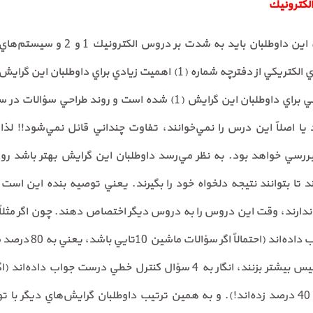
الكترونيك
با توجه به توضيحات بخش قبل، اين داوطل
دروس، دروس رياضيات و مدارهاي الكتريكي از دفترچه شماره (1) اهميت زيا
به اين كه ضريب درس كنترل خطي براي داوطلبان اين گرايش (1) شده است و
ا اصلاً اين درس را نمي‌خوانند، تفاوت چنداني قائل نمي‌شود!! لذ
 بررسي خواهد بود. به نظر مي‌رسد داوطلبان اين گرايش بهتر باشد 
 تا بتوانند نتيجه دلخواه خود را بگيرند. يعني توصيه بنده اين است
بزنند، انگار به 8 سؤال 
سؤالي باشد، انگار كنترل خطي را 40 درصد زده‌اند!). و به همين ترتيب داوطلبان گرايش‌ه