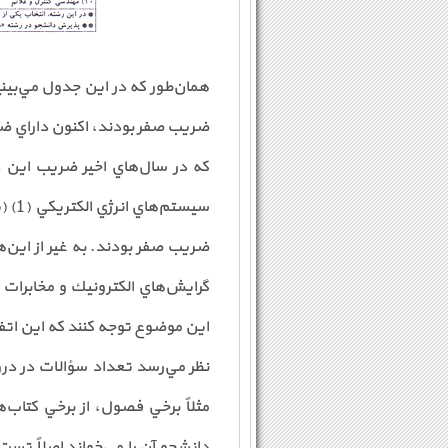
همان‌طور كه در اين جدول مي‌بيني
ضريب صفر بودند، اكنون داراي ض
كه در سال‌هاي اخير ضريب اين 
اين موضوع توجه كنند كه اين اتفاق
مثلاً برخي فصول، از برخي كتاب
دانشجو آن را مي‌خواند اصلاً تس