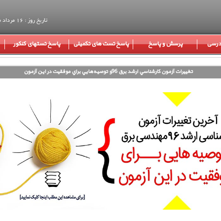
تاریخ روز : 16 مرداد ماه 1405
 درسی
پرسش و پاسخ
پاسخ تست های تکمیلی
پاسخ تستهای کنکور
تغييرات آزمون كارشناسي ارشد برق 96و توصيه‌هايي براي موفقيت در اين آزمون