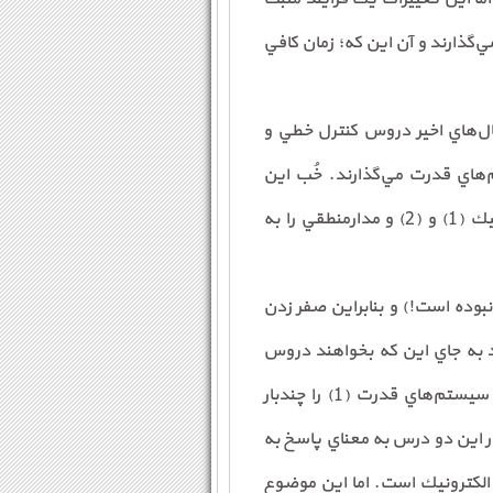
براي داوطلباني كه در دروس دفترچه شماره (2) تمركز خود را بر روي 2 يا 3 درس مي‌گذارند و آن اين كه؛ زمان كافي
ال‌هاي اخير دروس كنترل خطي و
‌هاي قدرت مي‌گذارند. خُب اين
دانشجويان مي‌توانند بيشتر وقت پاسخ‌دهي به سؤالات دروسي مانند سيگنال‌ها و سيستم‌ها، الكترونيك (1) و (2) و مدارمنطقي را به
نبوده است!) و بنابراين صفر زدن
 به جاي اين كه بخواهند دروس
الكترونيك، سيگنال و سيستم و سيستم‌هاي ديجيتال را بخوانند، سعي كنند دروس ماشين و بررسي سيستم‌هاي قدرت (1) را چندبار
 اين دو درس به معناي پاسخ به
الكترونيك است. اما اين موضوع