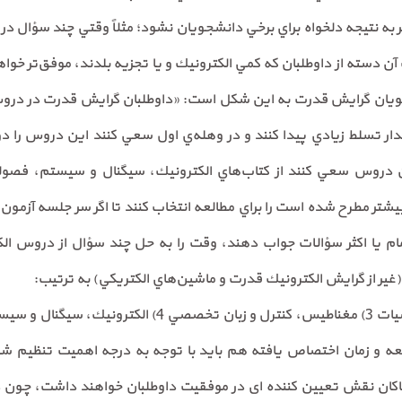
ه نتيجه دلخواه براي برخي دانشجويان نشود؛ مثلاً وقتي چند سؤال د
 آن دسته از داوطلبان كه كمي الكترونيك و يا تجزيه بلدند، موفق‌تر خواه
شجويان گرايش قدرت به اين شكل است: «داوطلبان گرايش قدرت در درو
 تسلط زيادي پيدا كنند و در وهله‌ي اول سعي كنند اين دروس را دور
ن دروس سعي كنند از كتاب‌هاي الكترونيك، سيگنال و سيستم، فصولي
ام يا اكثر سؤالات جواب دهند، وقت را به حل چند سؤال از دروس الك
(غير از گرايش الكترونيك قدرت و ماشين‌هاي الكتريكي) به ترتيب:
1) ماشين و بررسي 2) مدار و رياضيات 3) مغناطيس، كنترل و 
 و زمان اختصاص يافته هم بايد با توجه به درجه اهميت تنظيم شود.
ماکان نقش تعیین کننده ای در موفقیت داوطلبان خواهند داشت، چو