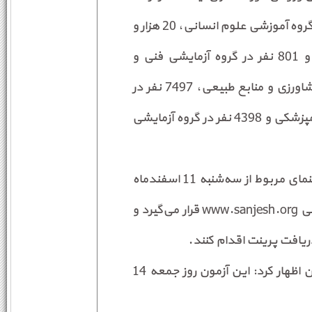
خبر داد و گفت: از این تعداد 80 هزار و 515 نفر در گروه آموزشی علوم انسانی، 20 هزار و
612 نفر در گروه آزمایشی علوم پایه، 31 هزار و 801 نفر در گروه آزمایشی فنی و
مهندسی، 11 هزار و 854 نفر در گروه آزمایشی کشاورزی و منابع طبیعی، 7497 نفر در
گروه آزمایشی هنر، 1417 نفر در گروه آزمایشی دامپزشکی و 4398 نفر در گروه آزمایشی
وی افزود: کارت شرکت در آزمون مذکور و برگ راهنمای مربوط از سه‌شنبه 11 اسفندماه
روی سایت سازمان سنجش آموزش کشور به نشانی www.sanjesh.org قرار می‌گیرد و
ریافت پرینت اقدام کنند.
مشاور عالی سازمان سنجش آموزش کشور در پایان اظهار کرد: این آزمون روز جمعه 14