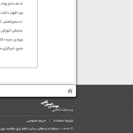
http://reg.pnu.ac.ir از نحوه نام نوی
وی اظهار داشت:
«دستورالعمل ثب
سنجش آموزش کشور
ورودی‌ دوره دکتری «Ph.D» نیمه‌متمرکز سال ۱۳۹۴»
منبع: خبرگزاری م
شرایط استفاده
|
حریم خصوصی
©
- استفاده از مطالب سايت فقط برای مقاصد غیر 
1394