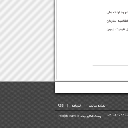
م به لینک های
طلاعیه سازمان
ل ظرفیت آزمون‌
نقشه سایت
|
خبرنامه
|
RSS
 :
021-61099
|
پست الکترونیک: info@h-nami.ir