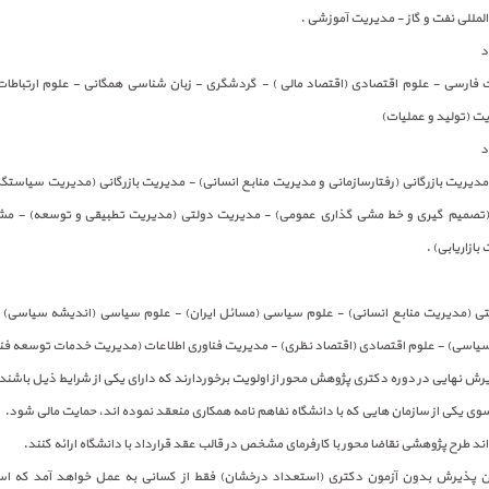
المللی نفت و گاز - مدیریت آموزشی .
بیات فارسی - علوم اقتصادی (اقتصاد مالی ) - گردشگری - زبان شناسی همگانی - علوم ارتباطا
ت (تولید و عملیات)
 مدیریت بازرگانی (رفتارسازمانی و مدیریت منابع انسانی) - مدیریت بازرگانی (مدیریت سیاستگذا
تصمیم گیری و خط مشی گذاری عمومی) - مدیریت دولتی (مدیریت تطبیقی و توسعه) - مش
بازاریابی) .
لتی (مدیریت منابع انسانی) - علوم سیاسی (مسائل ایران) - علوم سیاسی (اندیشه سیاسی)
یاسی) - علوم اقتصادی (اقتصاد نظری) - مدیریت فناوری اطلاعات (مدیریت خدمات توسعه فنا
یرش نهایی در دوره دکتری پژوهش محور از اولویت برخوردارند که دارای یکی از شرایط ذیل باشند
سوی یکی از سازمان هایی که با دانشگاه نفاهم نامه همکاری منعقد نموده اند، حمایت مالی شود.
ند طرح پژوهشی نقاضا محور با کارفرمای مشخص در قالب عقد قرارداد با دانشگاه ارائه کنند.
ن پذیرش بدون آزمون دکتری (استعداد درخشان) فقط از کسانی به عمل خواهد آمد که اسام