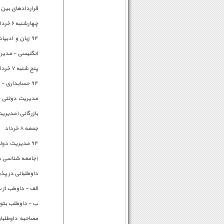
قراردادهای بین 
چهارشنبه ۶ خرداد
۹۴ زبان و اد
انگلیسی - مدیری
پنج شنبه ۷ خرداد
۹۴ حسابداری -
مدیریت دولتی (
بازرگانی (مدیریت 
جمعه ۸ خرداد
۹۴ مدیریت دو
(جامعه شناسی س
داوطلبانی در پذ
الف - داوطب از 
ب - داوطلب بتوا
مصاحبه داوطلبا