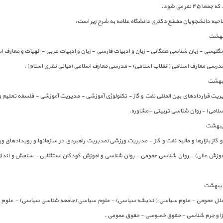
۴ نفر می شود.
صاحبه دانشجویان مقطع دکتری دانشگاه علامه به شرح زیر است:
 انگلیسی - زبان شناسی همگانی - زبان و ادبیات فارسی - زبان و ادبیات عربی - الهیات و معارف 
مدرسی معارف اسلامی (انقلاب اسلامی) - مدرسی معارف اسلامی (مبانی نظری اسلام) .
دیریت قراردادهای بین المللی نفت و گاز - تکنولوژی آموزشی - مدیریت آموزشی - فلسفه تعلیم 
سلامی) - روان شناسی تربیتی – مشاوره.
 و گاز بازارها و مالیه نفت و گاز - مدیریت ورزشی (مدیریت راهبردی در سازمانها و رویدادهای 
موزش عالی) - روان شناسی عمومی - روان شناسی و آموزش کودکان استثنایی - سنجش و اندازه 
الملل عمومی - علوم سیاسی (اندیشه سیاسی) - علوم سیاسی (جامعه شناسی سیاسی) - علوم
جزا و جرم شناسی - حقوق خصوصی - حقوق عمومی .