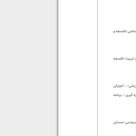
اسلامی (فلسفه و
و تربیت (فلسفه
ورزشی) - آموزش
گیری - برنامه
 سیاسی (مسائل