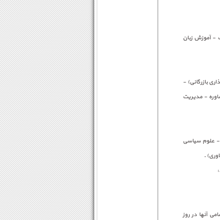
ت - آموزش زبان
ری بازرگانی) -
اوره - مدیریت
 - علوم سیاسی
وری) .
:
ی آنها در روز