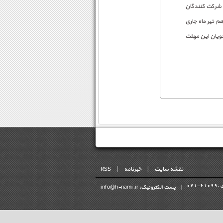
 رشته، حدود ٥٣هزار نفر خانم‌ و مابقی شرکت کنندگان
م تیر ماه جاری
جویان این مهلت
نقشه سایت
|
خبرنامه
|
RSS
 :
021-61099
|
پست الکترونیک: info@h-nami.ir