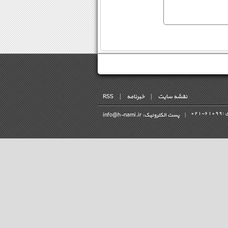
نقشه سایت
|
خبرنامه
|
RSS
 :
021-61099
|
پست الکترونیک: info@h-nami.ir