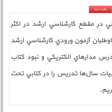
نظرات شما
 در مقطع كارشناسي ارشد در اكثر
فصل 
اوطلبان آزمون ورودي كارشناسي ارشد
درسنامه (1): مفاهیم و
رس مدارهاي الكتريكي و نبود كتاب
تعري
بيات سال‌ها تدريس را در كتابي تحت
تعار
ريم.
تعريف حلقه
تعريف كات